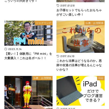
こういうの大好きです！
2017.01.28
お子様セットでもらったおもちゃ
がすごい楽しい件！
ジャグリング
仏教・お寺関係
2023.11.14
【買い！】体験用に「PM mini」を
2017.06.10
大量購入！これは名ボール！！
これから法事はどうなるのか。恩
師や友達の法事が増えるんじゃな
いかな？
仏教・お寺関係
日記
2020.07.13