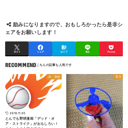
励みになりますので、おもしろかったら是非シ
ェアをお願いします！
ポスト
シェア
はてブ
送る
Pocket
RECOMMEND
本・漫画
育児
2018.11.05
とんでも野球漫画「デッド・オ
ア・ストライク」がおもしろい！